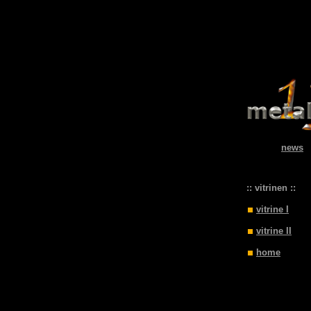
news
:
:: vitrinen ::
vitrine I
vitrine II
home