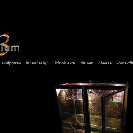
:
skulpturen
::
innendesign
::
lichtobjekte
::
vitrinen
::
diverse
::
kontakt/